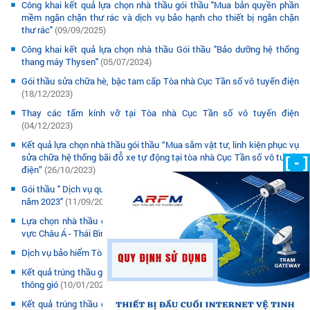
Công khai kết quả lựa chọn nhà thầu gói thầu "Mua bản quyền phần
mềm ngăn chặn thư rác và dịch vụ bảo hạnh cho thiết bị ngăn chặn
thư rác"
(09/09/2025)
Công khai kết quả lựa chọn nhà thầu Gói thầu "Bảo dưỡng hệ thống
thang máy Thysen"
(05/07/2024)
Gói thầu sửa chữa hè, bậc tam cấp Tòa nhà Cục Tần số vô tuyến điện
(18/12/2023)
Thay các tấm kính vỡ tại Tòa nhà Cục Tần số vô tuyến điện
(04/12/2023)
Kết quả lựa chọn nhà thầu gói thầu “Mua sắm vật tư, linh kiện phục vụ
sửa chữa hệ thống bãi đỗ xe tự động tại tòa nhà Cục Tần số vô tuyến
[ - ]
điện”
(26/10/2023)
Gói thầu " Dịch vụ quản lý vận hành Tòa nhà Cục Tần số vô tuyến điện
năm 2023"
(11/09/2023)
Lựa chọn nhà thầu gói thầu: "Dịch vụ tổ chức Hội nghị vô tuyến khu
vực Châu Á - Thái Bình Dương lần thứ 31 (AWG-31)
(27/03/2023)
Dịch vụ bảo hiểm Tòa nhà Cục tần số vô tuyến điện
(19/01/2023)
Kết quả trúng thầu gói thầu bảo dưỡng hệ thống điều hòa không khí và
thông gió
(10/01/2023)
Kết quả trúng thầu gói thầu “Máy chiếu chuyên dụng cho phòng họp