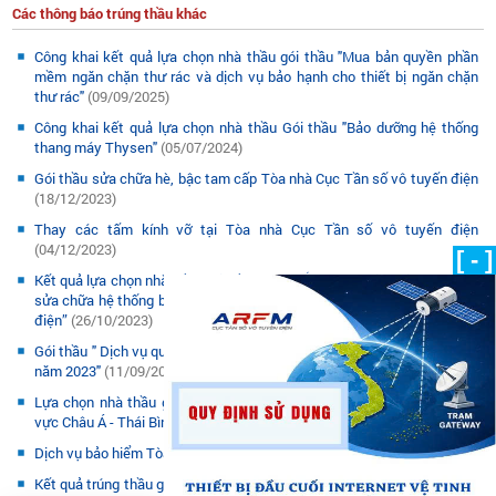
Các thông báo trúng thầu khác
Công khai kết quả lựa chọn nhà thầu gói thầu "Mua bản quyền phần
mềm ngăn chặn thư rác và dịch vụ bảo hạnh cho thiết bị ngăn chặn
thư rác"
(09/09/2025)
Công khai kết quả lựa chọn nhà thầu Gói thầu "Bảo dưỡng hệ thống
thang máy Thysen"
(05/07/2024)
Gói thầu sửa chữa hè, bậc tam cấp Tòa nhà Cục Tần số vô tuyến điện
(18/12/2023)
Thay các tấm kính vỡ tại Tòa nhà Cục Tần số vô tuyến điện
(04/12/2023)
[ - ]
Kết quả lựa chọn nhà thầu gói thầu “Mua sắm vật tư, linh kiện phục vụ
sửa chữa hệ thống bãi đỗ xe tự động tại tòa nhà Cục Tần số vô tuyến
điện”
(26/10/2023)
Gói thầu " Dịch vụ quản lý vận hành Tòa nhà Cục Tần số vô tuyến điện
năm 2023"
(11/09/2023)
Lựa chọn nhà thầu gói thầu: "Dịch vụ tổ chức Hội nghị vô tuyến khu
vực Châu Á - Thái Bình Dương lần thứ 31 (AWG-31)
(27/03/2023)
Dịch vụ bảo hiểm Tòa nhà Cục tần số vô tuyến điện
(19/01/2023)
Kết quả trúng thầu gói thầu bảo dưỡng hệ thống điều hòa không khí và