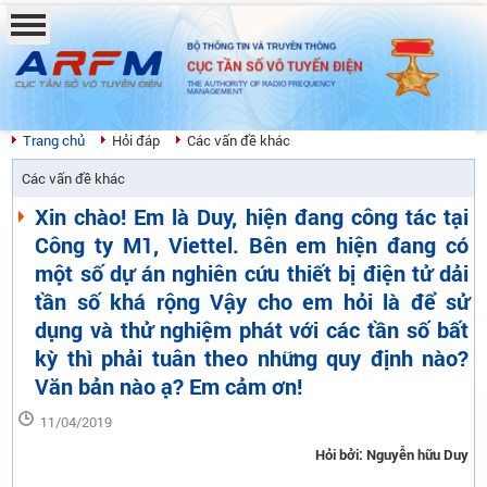
BỘ THÔNG TIN VÀ TRUYỀN THÔNG
CỤC TẦN SỐ VÔ TUYẾN ĐIỆN
THE AUTHORITY OF RADIO FREQUENCY
MANAGEMENT
Trang chủ
Hỏi đáp
Các vấn đề khác
Các vấn đề khác
Xin chào! Em là Duy, hiện đang công tác tại
Công ty M1, Viettel. Bên em hiện đang có
một số dự án nghiên cứu thiết bị điện tử dải
tần số khá rộng Vậy cho em hỏi là để sử
dụng và thử nghiệm phát với các tần số bất
kỳ thì phải tuân theo những quy định nào?
Văn bản nào ạ? Em cảm ơn!
11/04/2019
Hỏi bởi: Nguyễn hữu Duy