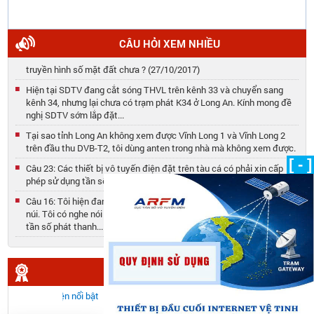
CÂU HỎI XEM NHIỀU
Địa bàn thành phố Tuy Hoà, Phú Yên đã có thể thu được tín hiệu
truyền hình số mặt đất chưa ? (27/10/2017)
Hiện tại SDTV đang cắt sóng THVL trên kênh 33 và chuyển sang
kênh 34, nhưng lại chưa có trạm phát K34 ở Long An. Kính mong đề
nghị SDTV sớm lắp đặt...
Tại sao tỉnh Long An không xem được Vĩnh Long 1 và Vĩnh Long 2
trên đầu thu DVB-T2, tôi dùng anten trong nhà mà không xem được.
[ - ]
Câu 23: Các thiết bị vô tuyến điện đặt trên tàu cá có phải xin cấp
phép sử dụng tần số không? (10/05/2019)
Câu 16: Tôi hiện đang làm việc tại đài phát thanh của 01 huyện miền
núi. Tôi có nghe nói đến quy định mới về quy hoạch sử dụng kênh
tần số phát thanh... (03/05/2019)
Câu 21: Thủ tục cấp giấy phép sử dụng tần số vô tuyến điện đối với
Đài tàu cho Tổ chức, cá nhân khi mua,bán lại tàu biển, phương tiện
thủy nội địa. (08/05/2019)
SỰ KIỆN NỔI BẬT
Câu 51: Điều kiện để được thuê thiết bị vô tuyến điện nghiệp dư là
gì? (08/06/2019)