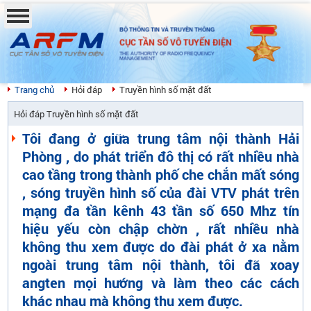
BỘ THÔNG TIN VÀ TRUYỀN THÔNG
CỤC TẦN SỐ VÔ TUYẾN ĐIỆN
THE AUTHORITY OF RADIO FREQUENCY
MANAGEMENT
Trang chủ
Hỏi đáp
Truyền hình số mặt đất
Hỏi đáp Truyền hình số mặt đất
Tôi đang ở giữa trung tâm nội thành Hải
Phòng , do phát triển đô thị có rất nhiều nhà
cao tầng trong thành phố che chắn mất sóng
, sóng truyền hình số của đài VTV phát trên
mạng đa tần kênh 43 tần số 650 Mhz tín
hiệu yếu còn chập chờn , rất nhiều nhà
không thu xem được do đài phát ở xa nằm
ngoài trung tâm nội thành, tôi đã xoay
angten mọi hướng và làm theo các cách
khác nhau mà không thu xem được.