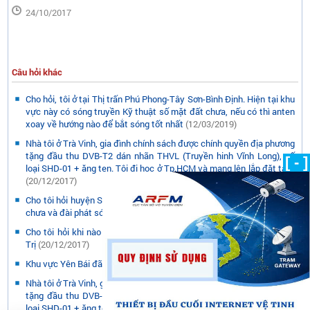
24/10/2017
Câu hỏi khác
Cho hỏi, tôi ở tại Thị trấn Phú Phong-Tây Sơn-Bình Định. Hiện tại khu
vực này có sóng truyền Kỹ thuật số mặt đất chưa, nếu có thì anten
xoay về hướng nào để bắt sóng tốt nhất
(12/03/2019)
Nhà tôi ở Trà Vinh, gia đình chính sách được chính quyền địa phương
tặng đầu thu DVB-T2 dán nhãn THVL (Truyền hinh Vĩnh Long), số
[ - ]
loại SHD-01 + ăng ten. Tôi đi học ở Tp.HCM và mang lên lắp đặt tại...
(20/12/2017)
Cho tôi hỏi huyện Sơn Động của tỉnh Bắc Giang đã phủ sóng DVB t2
chưa và đài phát sóng được đặt ở đâu ?
(20/12/2017)
Cho tôi hỏi khi nào VTC và RTB, AVG phát sóng DVB-T2 tại Quảng
Trị
(20/12/2017)
Khu vực Yên Bái đã có sóng DVB-T2 chưa?
(20/12/2017)
Nhà tôi ở Trà Vinh, gia đình chính sách được chính quyền địa phương
tặng đầu thu DVB-T2 dán nhãn THVL (Truyền hinh Vĩnh Long), số
loại SHD-01 + ăng ten. Tôi đi học ở Tp.HCM và mang lên lắp đặt tại...