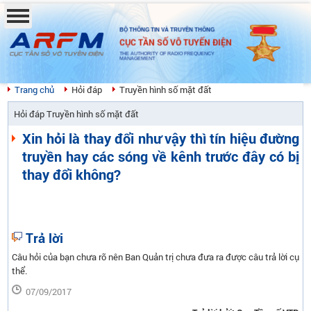
BỘ THÔNG TIN VÀ TRUYỀN THÔNG
CỤC TẦN SỐ VÔ TUYẾN ĐIỆN
THE AUTHORITY OF RADIO FREQUENCY
MANAGEMENT
Trang chủ
Hỏi đáp
Truyền hình số mặt đất
Hỏi đáp Truyền hình số mặt đất
Xin hỏi là thay đổi như vậy thì tín hiệu đường
truyền hay các sóng về kênh trước đây có bị
thay đổi không?
Trả lời
Câu hỏi của bạn chưa rõ nên Ban Quản trị chưa đưa ra được câu trả lời cụ
thể.
07/09/2017