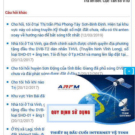
Trả lời bởi: Cục Tần số VTĐ
Câu hỏi khác
Cho hỏi, tôi ở tại Thị trấn Phú Phong-Tây Sơn-Bình Định. Hiện tại khu
vực này có sóng truyền Kỹ thuật số mặt đất chưa, nếu có thì anten
xoay về hướng nào để bắt sóng tốt nhất
(12/03/2019)
Nhà tôi ở Trà Vinh, gia đình chính sách được chính quyền địa phương
tặng đầu thu DVB-T2 dán nhãn THVL (Truyền hinh Vĩnh Long), số
loại SHD-01 + ăng ten. Tôi đi học ở Tp.HCM và mang lên lắp đặt tại...
(20/12/2017)
Cho tôi hỏi huyện Sơn Động của tỉnh Bắc Giang đã phủ sóng DVB t2
[ - ]
chưa và đài phát sóng được đặt ở đâu ?
(20/12/2017)
Cho tôi hỏi khi nào VTC và RTB, AVG phát sóng DVB-T2 tại Quảng
Trị
(20/12/2017)
Khu vực Yên Bái đã có sóng DVB-T2 chưa?
(20/12/2017)
Nhà tôi ở Trà Vinh, gia đình chính sách được chính quyền địa phương
tặng đầu thu DVB-T2 dán nhãn THVL (Truyền hinh Vĩnh Long), số
loại SHD-01 + ăng ten. Tôi đi học ở Tp.HCM và mang lên lắp đặt tại...
(20/12/2017)
Ở thị xã Lagi, tỉnh Bình Thuận hiện nay có xem được truyền hình mặt
đất không? Nếu được thì cần sử dụng anten và đầu thu loại gì để