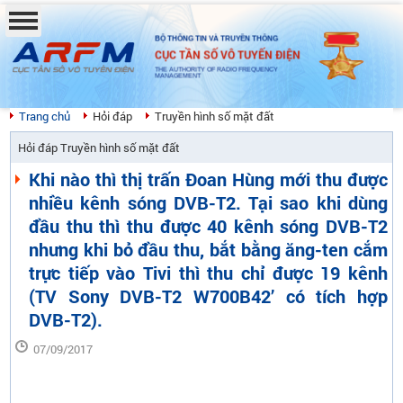
BỘ THÔNG TIN VÀ TRUYỀN THÔNG
CỤC TẦN SỐ VÔ TUYẾN ĐIỆN
THE AUTHORITY OF RADIO FREQUENCY
MANAGEMENT
Trang chủ
Hỏi đáp
Truyền hình số mặt đất
Hỏi đáp Truyền hình số mặt đất
Khi nào thì thị trấn Đoan Hùng mới thu được
nhiều kênh sóng DVB-T2. Tại sao khi dùng
đầu thu thì thu được 40 kênh sóng DVB-T2
nhưng khi bỏ đầu thu, bắt bằng ăng-ten cắm
trực tiếp vào Tivi thì thu chỉ được 19 kênh
(TV Sony DVB-T2 W700B42’ có tích hợp
DVB-T2).
07/09/2017