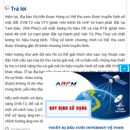
Trả lời
Hiện tại, địa bàn thị trấn Đoan Hùng có thể thu xem được truyền hình số
mặt đất DVB-T2 của VTV (phát trên kênh 26 UHF từ trạm phát đặt tại
Tam Đảo, Vĩnh Phúc) với chất lượng tín hiệu tốt và của RTB (phát trên
kênh 48 UHF từ trạm phát đặt tại thành phố Việt Trì, Phú Thọ) với chất
lượng tín hiệu trung bình. Tổng số kênh chương trình có thể thu xem
được khoảng gần 30 kênh chương trình truyền hình.
Hiện tượng như anh đã nêu thì có thể giải thích như sau: tùy thuộc vào
đặc tính cấu tạo của bộ thu và bộ giải mã, về cơ bản mỗi chủng loại thiết
bị thu có khả năng thu và giải mã tín hiệu truyền hình số mặt đất DVB-T2
[ - ]
khác nhau. Ở tại địa bàn gần trạm phát sóng, có cường độ tín hiệu mạnh
thì sự khác nhau trong khả năng thu (thể hiện qua số kênh sóng thu xem
được) không rõ rệt như ở các địa bàn xa trạm phát sóng, có mức tín hiệu
trung bình, yếu như địa bàn thị trấn Đoan Hùng.
Nếu anh muốn sử dụng cách cắm trực tiếp ăng-ten vào TV tích hợp tính
năng DVB-T2, để cải thiện khả năng thu anh của TV, anh có thể áp dụng
một số cách sau: i) sử dụng ăng-ten có tính định hướng tốt hơn hoặc có
thể sử dụng ăng-ten có khuếch đại; ii) nâng cao cột ăng-ten; iii) điều
chỉnh hướng ăng-ten để tối ưu số kênh sóng có thể thu được.
07/09/2017