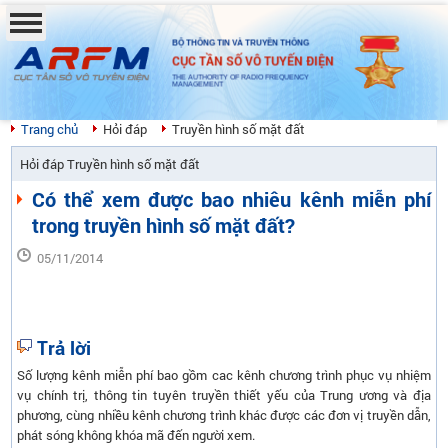
BỘ THÔNG TIN VÀ TRUYỀN THÔNG
CỤC TẦN SỐ VÔ TUYẾN ĐIỆN
THE AUTHORITY OF RADIO FREQUENCY
MANAGEMENT
Trang chủ
Hỏi đáp
Truyền hình số mặt đất
Hỏi đáp Truyền hình số mặt đất
Có thể xem được bao nhiêu kênh miễn phí
trong truyền hình số mặt đất?
05/11/2014
Trả lời
Số lượng kênh miễn phí bao gồm cac kênh chương trình phục vụ nhiệm
vụ chính trị, thông tin tuyên truyền thiết yếu của Trung ương và địa
phương, cùng nhiều kênh chương trình khác được các đơn vị truyền dẫn,
phát sóng không khóa mã đến người xem.