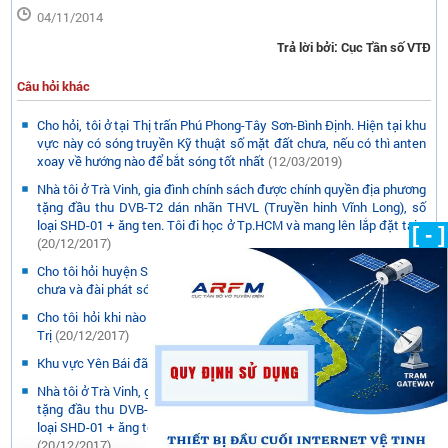
04/11/2014
Trả lời bởi: Cục Tần số VTĐ
Câu hỏi khác
Cho hỏi, tôi ở tại Thị trấn Phú Phong-Tây Sơn-Bình Định. Hiện tại khu
vực này có sóng truyền Kỹ thuật số mặt đất chưa, nếu có thì anten
xoay về hướng nào để bắt sóng tốt nhất
(12/03/2019)
Nhà tôi ở Trà Vinh, gia đình chính sách được chính quyền địa phương
tặng đầu thu DVB-T2 dán nhãn THVL (Truyền hinh Vĩnh Long), số
loại SHD-01 + ăng ten. Tôi đi học ở Tp.HCM và mang lên lắp đặt tại...
[ - ]
(20/12/2017)
Cho tôi hỏi huyện Sơn Động của tỉnh Bắc Giang đã phủ sóng DVB t2
chưa và đài phát sóng được đặt ở đâu ?
(20/12/2017)
Cho tôi hỏi khi nào VTC và RTB, AVG phát sóng DVB-T2 tại Quảng
Trị
(20/12/2017)
Khu vực Yên Bái đã có sóng DVB-T2 chưa?
(20/12/2017)
Nhà tôi ở Trà Vinh, gia đình chính sách được chính quyền địa phương
tặng đầu thu DVB-T2 dán nhãn THVL (Truyền hinh Vĩnh Long), số
loại SHD-01 + ăng ten. Tôi đi học ở Tp.HCM và mang lên lắp đặt tại...
(20/12/2017)