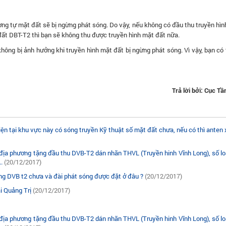
tương tự mặt đất sẽ bị ngừng phát sóng. Do vậy, nếu không có đầu thu truyền hì
đất DBT-T2 thì bạn sẽ không thu được truyền hình mặt đất nữa.
 không bị ảnh hưởng khi truyền hình mặt đất bị ngừng phát sóng. Vì vậy, bạn có
Trả lời bởi: Cục T
Hiện tại khu vực này có sóng truyền Kỹ thuật số mặt đất chưa, nếu có thì anten
n địa phương tặng đầu thu DVB-T2 dán nhãn THVL (Truyền hinh Vĩnh Long), số l
..
(20/12/2017)
óng DVB t2 chưa và đài phát sóng được đặt ở đâu ?
(20/12/2017)
i Quảng Trị
(20/12/2017)
n địa phương tặng đầu thu DVB-T2 dán nhãn THVL (Truyền hinh Vĩnh Long), số l