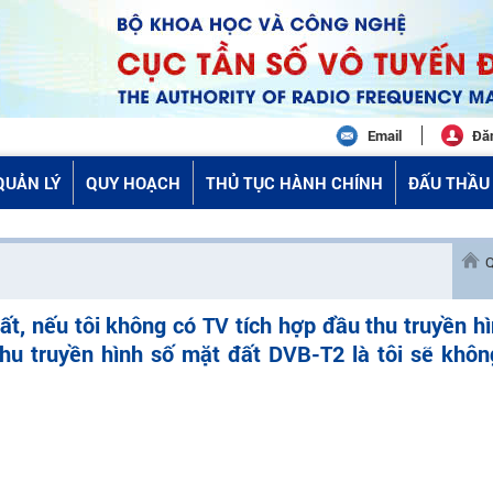
Email
Đă
QUẢN LÝ
QUY HOẠCH
THỦ TỤC HÀNH CHÍNH
ĐẤU THẦU 
Q
tất, nếu tôi không có TV tích hợp đầu thu truyền h
u truyền hình số mặt đất DVB-T2 là tôi sẽ khôn