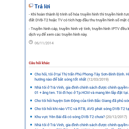
Trả lời
- Khi hoàn thành lộ trình số hóa truyền hình thì truyền hình 
đất DVB-T2 hoặc TV có tích hợp đầu thu truyền hình số mặt 
- Truyền hình cáp, truyền hình vệ tinh, truyền hình IPTV đều
dịch vụ để xem các truyền hình này.
06/11/2014
Câu hỏi khác
Cho hỏi, tôi ở tại Thị trấn Phú Phong-Tây Sơn-Bình Định. 
hướng nào để bắt sóng tốt nhất
(12/03/2019)
Nhà tôi ở Trà Vinh, gia đình chính sách được chính quyề
01 + ăng ten. Tôi đi học ở Tp.HCM và mang lên lắp đặt tại.
Cho tôi hỏi huyện Sơn Động của tỉnh Bắc Giang đã phủ s
Cho tôi hỏi khi nào VTC và RTB, AVG phát sóng DVB-T2 tạ
Khu vực Yên Bái đã có sóng DVB-T2 chưa?
(20/12/2017)
Nhà tôi ở Trà Vinh, gia đình chính sách được chính quyề