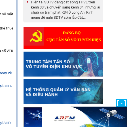
Hiện tại SDTV đang cắt sóng THVL trên
kênh 33 và chuyển sang kênh 34, nhưng lại
chưa có trạm phát K34 ở Long An. Kính
nh số mặt
mong đề nghị SDTV sớm lắp đặt...
Tại sao tỉnh Long An không xem được Vĩnh
 thể thuê
Long 1 và Vĩnh Long 2 trên đầu thu DVB-
T2, tôi dùng anten trong nhà mà không
xem được.
Câu 23: Các thiết bị vô tuyến điện đặt trên
ần số VTĐ
tàu cá có phải xin cấp phép sử dụng tần số
không? (10/05/2019)
Câu 16: Tôi hiện đang làm việc tại đài phát
thanh của 01 huyện miền núi. Tôi có nghe
 xoay về
nói đến quy định mới về quy hoạch sử
dụng kênh tần số phát thanh...
oại SHD-
(03/05/2019)
Câu 21: Thủ tục cấp giấy phép sử dụng tần
số vô tuyến điện đối với Đài tàu cho Tổ
[ - ]
chức, cá nhân khi mua,bán lại tàu biển,
phương tiện thủy nội địa. (08/05/2019)
Câu 51: Điều kiện để được thuê thiết bị vô
oại SHD-
tuyến điện nghiệp dư là gì? (08/06/2019)