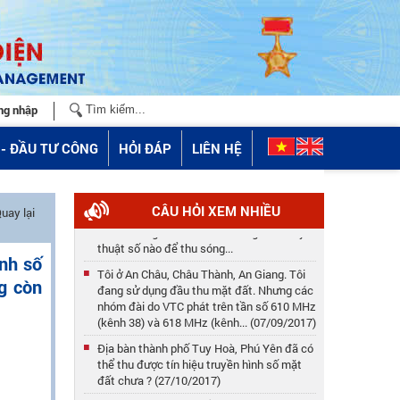
ng nhập
- ĐẦU TƯ CÔNG
HỎI ĐÁP
LIÊN HỆ
Ở Phú Thọ thì thu sóng kỹ thuật số của Đài
CÂU HỎI XEM NHIỀU
uay lại
phát nào, ở đâu? Anten quay về hướng nào
để thu sóng tốt nhất? Nên dùng anten kỹ
thuật số nào để thu sóng...
ình số
Tôi ở An Châu, Châu Thành, An Giang. Tôi
g còn
đang sử dụng đầu thu mặt đất. Nhưng các
nhóm đài do VTC phát trên tần số 610 MHz
(kênh 38) và 618 MHz (kênh... (07/09/2017)
Địa bàn thành phố Tuy Hoà, Phú Yên đã có
thể thu được tín hiệu truyền hình số mặt
đất chưa ? (27/10/2017)