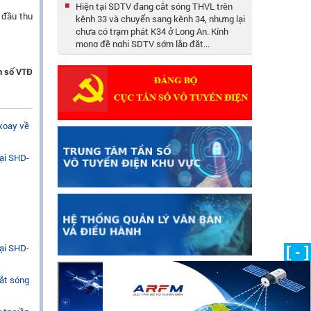
Hiện tại SDTV đang cắt sóng THVL trên
 đầu thu
kênh 33 và chuyển sang kênh 34, nhưng lại
chưa có trạm phát K34 ở Long An. Kính
mong đề nghị SDTV sớm lắp đặt...
Tại sao tỉnh Long An không xem được Vĩnh
ần số VTĐ
Long 1 và Vĩnh Long 2 trên đầu thu DVB-
T2, tôi dùng anten trong nhà mà không
xem được.
Câu 23: Các thiết bị vô tuyến điện đặt trên
 xoay về
tàu cá có phải xin cấp phép sử dụng tần số
không? (10/05/2019)
oại SHD-
Câu 16: Tôi hiện đang làm việc tại đài phát
thanh của 01 huyện miền núi. Tôi có nghe
nói đến quy định mới về quy hoạch sử
dụng kênh tần số phát thanh...
(03/05/2019)
Câu 21: Thủ tục cấp giấy phép sử dụng tần
số vô tuyến điện đối với Đài tàu cho Tổ
oại SHD-
[ - ]
chức, cá nhân khi mua,bán lại tàu biển,
phương tiện thủy nội địa. (08/05/2019)
bắt sóng
Câu 51: Điều kiện để được thuê thiết bị vô
tuyến điện nghiệp dư là gì? (08/06/2019)