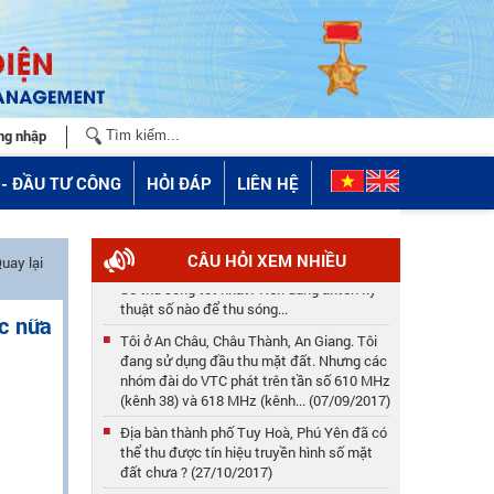
ng nhập
- ĐẦU TƯ CÔNG
HỎI ĐÁP
LIÊN HỆ
Ở Phú Thọ thì thu sóng kỹ thuật số của Đài
CÂU HỎI XEM NHIỀU
uay lại
phát nào, ở đâu? Anten quay về hướng nào
để thu sóng tốt nhất? Nên dùng anten kỹ
thuật số nào để thu sóng...
ợc nữa
Tôi ở An Châu, Châu Thành, An Giang. Tôi
đang sử dụng đầu thu mặt đất. Nhưng các
nhóm đài do VTC phát trên tần số 610 MHz
(kênh 38) và 618 MHz (kênh... (07/09/2017)
Địa bàn thành phố Tuy Hoà, Phú Yên đã có
thể thu được tín hiệu truyền hình số mặt
đất chưa ? (27/10/2017)