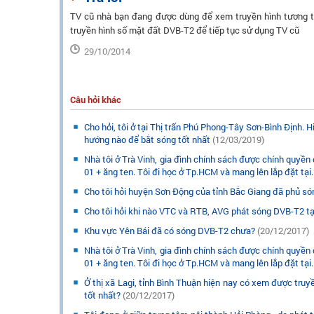
TV cũ nhà bạn đang được dùng để xem truyền hình tương tự
truyền hình số mặt đất DVB-T2 để tiếp tục sử dụng TV cũ
29/10/2014
Câu hỏi khác
Cho hỏi, tôi ở tại Thị trấn Phú Phong-Tây Sơn-Bình Định. 
hướng nào để bắt sóng tốt nhất
(12/03/2019)
Nhà tôi ở Trà Vinh, gia đình chính sách được chính quyề
01 + ăng ten. Tôi đi học ở Tp.HCM và mang lên lắp đặt tại.
Cho tôi hỏi huyện Sơn Động của tỉnh Bắc Giang đã phủ s
Cho tôi hỏi khi nào VTC và RTB, AVG phát sóng DVB-T2 tạ
Khu vực Yên Bái đã có sóng DVB-T2 chưa?
(20/12/2017)
Nhà tôi ở Trà Vinh, gia đình chính sách được chính quyề
01 + ăng ten. Tôi đi học ở Tp.HCM và mang lên lắp đặt tại.
Ở thị xã Lagi, tỉnh Bình Thuận hiện nay có xem được truy
tốt nhất?
(20/12/2017)