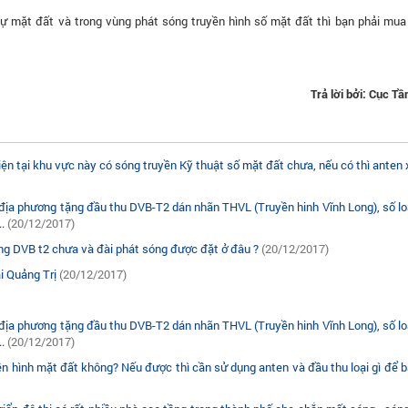
 mặt đất và trong vùng phát sóng truyền hình số mặt đất thì bạn phải mua
Trả lời bởi: Cục T
Hiện tại khu vực này có sóng truyền Kỹ thuật số mặt đất chưa, nếu có thì anten
n địa phương tặng đầu thu DVB-T2 dán nhãn THVL (Truyền hinh Vĩnh Long), số l
..
(20/12/2017)
óng DVB t2 chưa và đài phát sóng được đặt ở đâu ?
(20/12/2017)
i Quảng Trị
(20/12/2017)
n địa phương tặng đầu thu DVB-T2 dán nhãn THVL (Truyền hinh Vĩnh Long), số l
..
(20/12/2017)
ền hình mặt đất không? Nếu được thì cần sử dụng anten và đầu thu loại gì để 