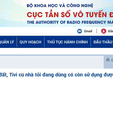
Email
Đă
QUẢN LÝ
QUY HOẠCH
THỦ TỤC HÀNH CHÍNH
ĐẤU THẦU 
Q
đất, Tivi cũ nhà tôi đang dùng có còn sử dụng đư