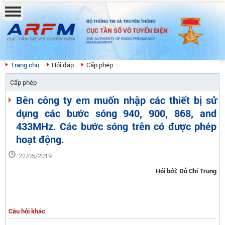
BỘ THÔNG TIN VÀ TRUYỀN THÔNG
CỤC TẦN SỐ VÔ TUYẾN ĐIỆN
THE AUTHORITY OF RADIO FREQUENCY
MANAGEMENT
Trang chủ
Hỏi đáp
Cấp phép
Cấp phép
Bên công ty em muốn nhập các thiết bị sử
dụng các bước sóng 940, 900, 868, and
433MHz. Các bước sóng trên có được phép
hoạt động.
22/05/2019
Hỏi bởi: Đỗ Chí Trung
Câu hỏi khác