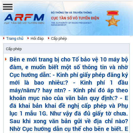
BỘ THÔNG TIN VÀ TRUYỀN THÔNG
CỤC TẦN SỐ VÔ TUYẾN ĐIỆN
THE AUTHORITY OF RADIO FREQUENCY
MANAGEMENT
Trang chủ
Hỏi đáp
Cấp phép
Cấp phép
Bên e mới trang bị cho Tổ bảo vệ 10 máy bộ
đàm, e muốn biết một số thông tin và nhờ
Cục hướng dẫn: - Kinh phí giấy phép đăng ký
mới là bao nhiêu:? - Kinh phí 1 đầu
máy/năm/? hay ntn? - Kinh phí đó áp theo
khoản mục nào của văn bản quy định:? - E
đã khai bản khai đề nghị cấp phép và Phụ
lục 1 mẫu 1G. Như vậy đã đủ giấy tờ chưa.
Sau khi xong văn bản gửi về địa chỉ nào?
Nhờ Cục hướng dẫn cụ thể cho bên e biết. E