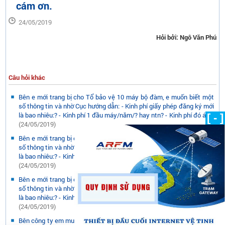
cám ơn.
24/05/2019
Hỏi bởi: Ngô Văn Phú
Câu hỏi khác
Bên e mới trang bị cho Tổ bảo vệ 10 máy bộ đàm, e muốn biết một
số thông tin và nhờ Cục hướng dẫn: - Kinh phí giấy phép đăng ký mới
là bao nhiêu:? - Kinh phí 1 đầu máy/năm/? hay ntn? - Kinh phí đó áp...
[ - ]
(24/05/2019)
Bên e mới trang bị cho Tổ bảo vệ 10 máy bộ đàm, e muốn biết một
số thông tin và nhờ Cục hướng dẫn: - Kinh phí giấy phép đăng ký mới
là bao nhiêu:? - Kinh phí 1 đầu máy/năm/? hay ntn? - Kinh phí đó áp...
(24/05/2019)
Bên e mới trang bị cho Tổ bảo vệ 10 máy bộ đàm, e muốn biết một
số thông tin và nhờ Cục hướng dẫn: - Kinh phí giấy phép đăng ký mới
là bao nhiêu:? - Kinh phí 1 đầu máy/năm/? hay ntn? - Kinh phí đó áp...
(24/05/2019)
Bên công ty em muốn nhập các thiết bị sử dụng các bước sóng 940,